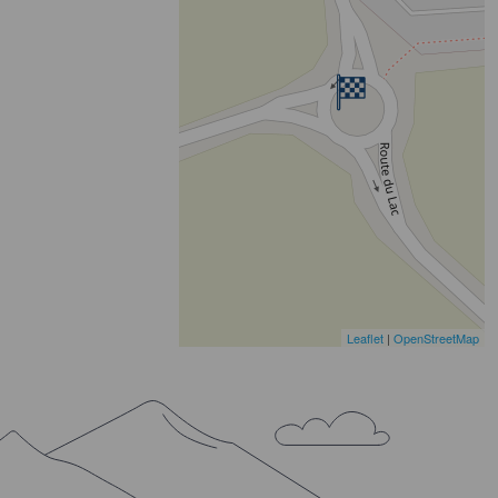
Leaflet
|
OpenStreetMap