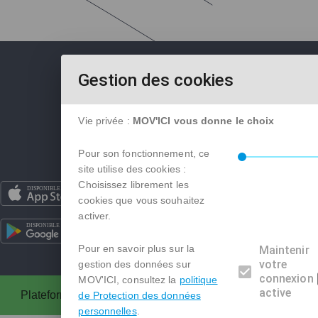
Gestion des cookies
Vie privée :
MOV'ICI vous donne le choix
Pour son fonctionnement, ce
site utilise des cookies :
Choisissez librement les
Aides financières
|
Charte et CGU
|
C
cookies que vous souhaitez
Boite à outils
|
FAQ
|
Données perso
activer.
Nous conta
Gestion des c
Pour en savoir plus sur la
Maintenir
votre
gestion des données sur
connexion
MOV'ICI, consultez la
politique
active
Plateforme de covoiturage réalisée en licence libre AGPL p
de Protection des données
personnelles
.