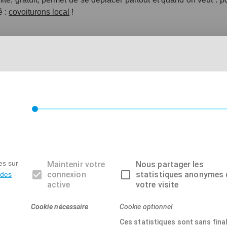
é :
covoiturons local
!
S ET NOS VALEURS
ximité, gratuit, au cœur de chacun de nos territoires.
ocial, uniquement.
es sur
Maintenir votre
Nous partager les
 bien plus qu'un service mutuel : ce sont des échanges, des renc
connexion
statistiques anonymes 
 des
active
votre visite
Cookie nécessaire
Cookie optionnel
rages plus simples et plus sûrs : temps réel, paiement en ligne, 
Ces statistiques sont sans final