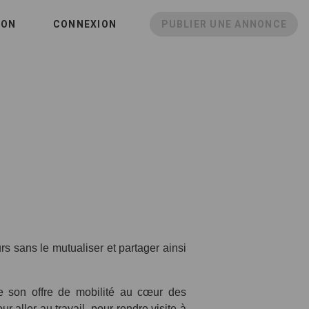
ION
CONNEXION
PUBLIER UNE ANNONCE
urs sans le mutualiser et partager ainsi
 son offre de mobilité au cœur des
r aller au travail, pour rendre visite à