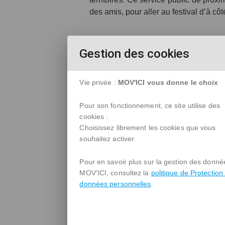
des amis, pour aller au festival d’à côt
PARTAGEONS NOS TRAJET
Gestion des cookies
Local
Vie privée :
MOV'ICI vous donne le choix
Un nouveau service de transport de pro
Pour son fonctionnement, ce site utilise des
Service public
cookies :
Choisissez librement les cookies que vous
Notre intérêt est environnemental et s
souhaitez activer.
Ensemble, on va plus loin
Pour en savoir plus sur la gestion des donné
Partager nos trajets quotidiens, c'est
MOV'ICI, consultez la
politique de Protection
données personnelles
.
Innovation
Nos fonctionnalités rendent vos covoitu