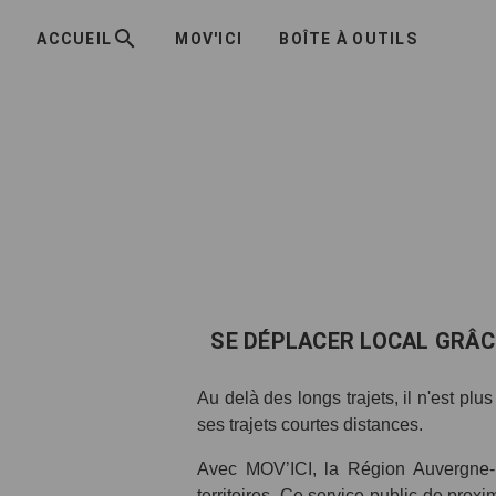
ACCUEIL
MOV'ICI
BOÎTE À OUTILS
SE DÉPLACER LOCAL GRÂC
Au delà des longs trajets, il n'est plu
ses trajets courtes distances.
Avec MOV’ICI, la Région Auvergne-
territoires. Ce service public de proxi