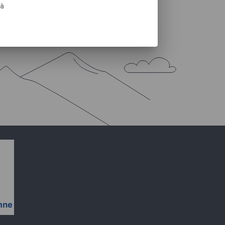
 à
AIRES