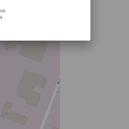
ité
 à