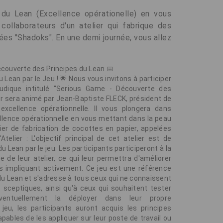
 du Lean (Excellence opérationelle) en vous
ollaborateurs d'un atelier qui fabrique des
es "Shadoks". En une demi journée, vous allez
Découverte des Principes du Lean 📅
 Lean par le Jeu ! 🌟 Nous vous invitons à participer
 ludique intitulé "Serious Game - Découverte des
ier sera animé par Jean-Baptiste FLECK, président de
 excellence opérationnelle. Il vous plongera dans
cellence opérationnelle en vous mettant dans la peau
lier de fabrication de cocottes en papier, appelées
Atelier : L'objectif principal de cet atelier est de
u Lean par le jeu. Les participants participeront à la
 de leur atelier, ce qui leur permettra d'améliorer
s impliquant activement. Ce jeu est une référence
 du Lean et s'adresse à tous ceux qui ne connaissent
t sceptiques, ainsi qu'à ceux qui souhaitent tester
ventuellement la déployer dans leur propre
jeu, les participants auront acquis les principes
ables de les appliquer sur leur poste de travail ou