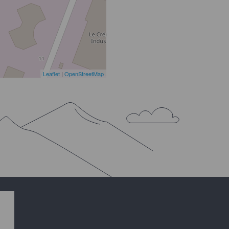
Leaflet
|
OpenStreetMap