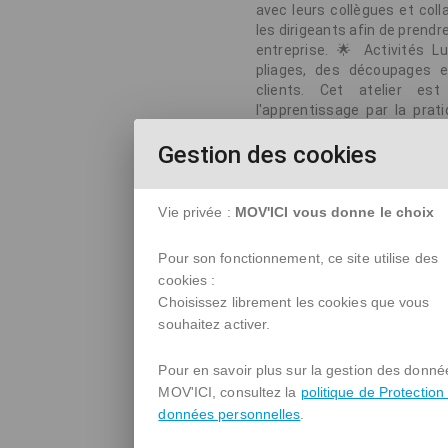
avec leurs collègues et coll
les dirigeants afin de prendr
entreprise. 🌟 Activités L
pliages, des découpages et
clients. Cet atelier es
l'apprentissage par la prat
également des liens entre les
Gestion des cookies
- 12h00 📍 Lieu : Annecy 🌟
repartiront avec une comp
pratiques pour les appliquer
une opportunité unique d
Vie privée :
MOV'ICI vous donne le choix
compétences précieuses pou
atelier est ouvert à tous l
Pour son fonctionnement, ce site utilise des
processus et l'excellence o
cookies :
un expert en excellence opé
Choisissez librement les cookies que vous
en supply chain.
souhaitez activer.
Début :
09/06/2026 08h30
Pour en savoir plus sur la gestion des donné
MOV'ICI, consultez la
politique de Protection
données personnelles
.
Site internet
details/serious-game-pri