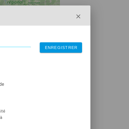
ENREGISTRER
de
Leaflet
|
OpenStreetMap
ité
 à