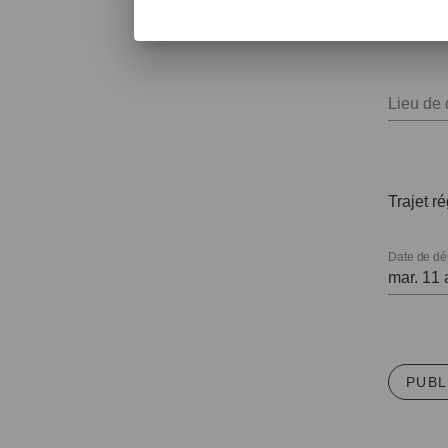
Lieu de 
Trajet ré
Date de dé
PUBL