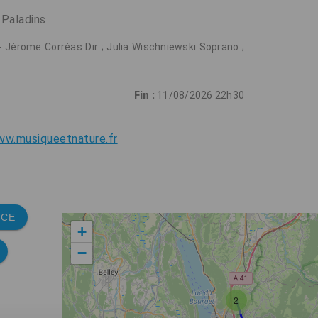
 Paladins
- Jérome Corréas Dir ; Julia Wischniewski Soprano ;
Fin :
11/08/2026 22h30
ww.musiqueetnature.fr
NCE
+
−
2