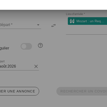
Lieu d'arrivée *
Mozart : un Requiem " portugais", 88, place de la mairie, 73100, Grésy-sur-Aix
départ *
gulier
part
IER UNE ANNONCE
RECHERCHER UN COVO