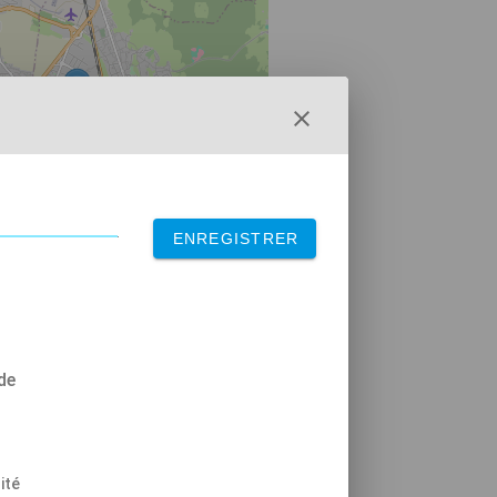
ENREGISTRER
de
ité