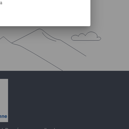
 à
Leaflet
|
OpenStreetMap